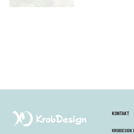
KONTAKT
KROBDESIGN S